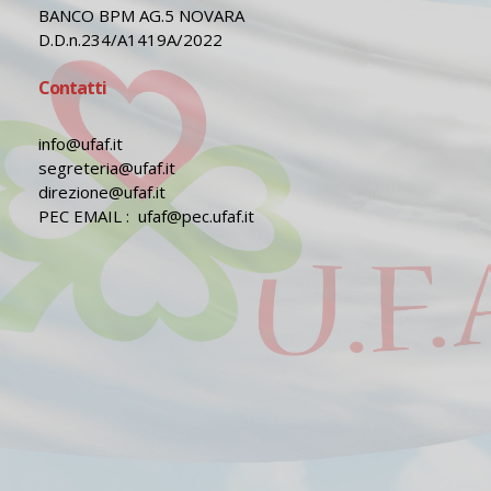
BANCO BPM AG.5 NOVARA
D.D.n.234/A1419A/2022
Contatti
info@ufaf.it
segreteria@ufaf.it
direzione@ufaf.it
PEC EMAIL : ufaf@pec.ufaf.it