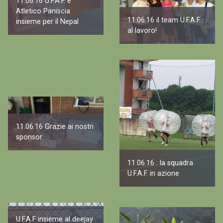
11.06.16 U.F.A.F. e
Atletico Paniscia
11.06.16 il team U.F.A.F.
insieme per il Nepal
al lavoro!
11.06.16 Grazie ai nostri
sponsor
11.06.16 : la squadra
U.F.A.F. in azione
U.F.A.F insieme al deejay