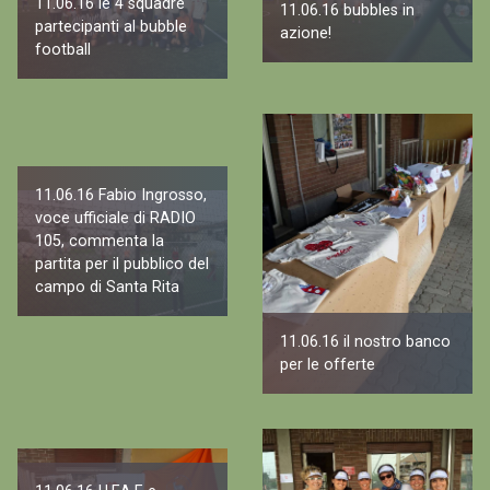
11.06.16 le 4 squadre
11.06.16 bubbles in
partecipanti al bubble
azione!
football
11.06.16 Fabio Ingrosso,
voce ufficiale di RADIO
105, commenta la
partita per il pubblico del
campo di Santa Rita
11.06.16 il nostro banco
per le offerte