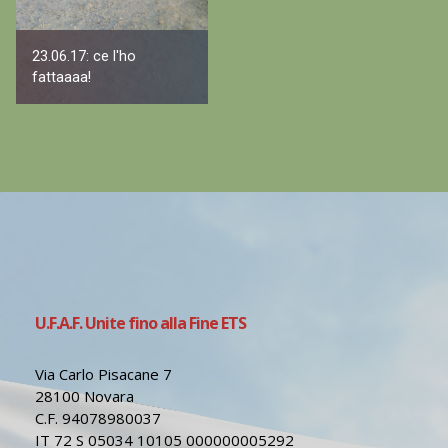
23.06.17: ce l'ho
fattaaaa!
U.F.A.F. Unite fino alla Fine ETS
Via Carlo Pisacane 7
28100 Novara
C.F. 94078980037
IT 72 S 05034 10105 000000005292