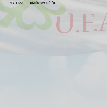
PEC EMAIL : ufaf@pec.ufaf.it