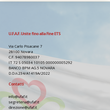
U.F.A.F. Unite fino alla Fine ETS
Via Carlo Pisacane 7
28100 Novara
C.F. 94078980037
IT 72 S 05034 10105 000000005292
BANCO BPM AG.5 NOVARA
D.D.n.234/A1419A/2022
Contatti
info@ufaf.it
segreteria@ufaf.it
direzione@ufaf.it